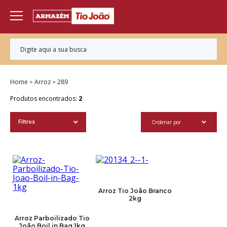
Home
Arroz
289
Produtos encontrados:
2
Ordenar por
Filtros
Arroz Tio João Branco
2kg
Arroz Parboilizado Tio
João Boil in Bag 1kg