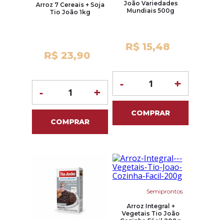
João Variedades
Arroz 7 Cereais + Soja
Mundiais 500g
Tio João 1kg
R$ 15,48
R$ 23,90
-
+
-
+
COMPRAR
COMPRAR
Semiprontos
Arroz Integral +
Vegetais Tio João