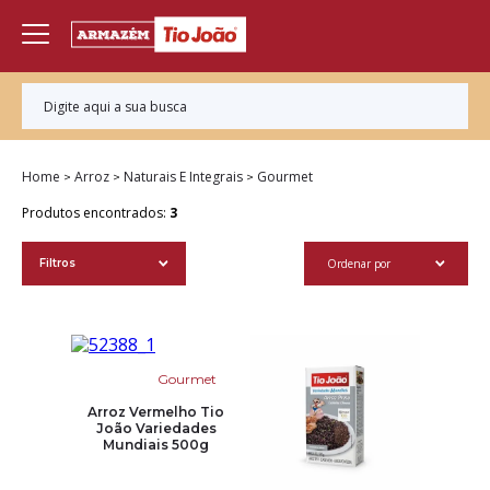
Home
Arroz
Naturais E Integrais
Gourmet
Produtos encontrados:
3
Ordenar por
Filtros
Gourmet
Arroz Vermelho Tio
João Variedades
Mundiais 500g