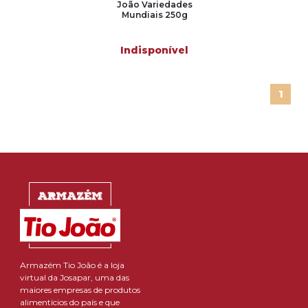
João Variedades
Mundiais 250g
Indisponível
1
Armazém Tio João é a loja
virtual da Josapar, uma das
maiores empresas de produtos
alimentícios do país e que