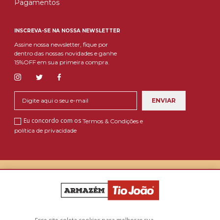
Pagamentos
INSCREVA-SE NA NOSSA NEWSLETTER
Assine nossa newsletter, fique por
dentro das nossas novidades e ganhe
15%OFF em sua primeira compra.
Eu concordo com os
Termos & Condições e
política de privacidade
A loja Armazém Tio João é operada pela Afterclick CNPJ: 58.450.630/0001-48 -
Endereço: Av. Joaquim Lourenço de Lima - Extrema - MG, CEP: 37640-000- 2026
Copyright Armazém Tio João. Todos os direitos reservados.