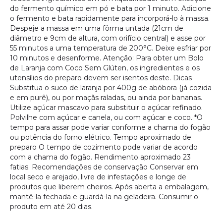
do fermento químico em pó e bata por 1 minuto. Adicione
o fermento e bata rapidamente para incorporá-lo à massa.
Despeje a massa em uma fôrma untada (21cm de
diâmetro e 9cm de altura, com orifício central) e asse por
55 minutos a uma temperatura de 200°C. Deixe esfriar por
10 minutos e desenforme. Atenção: Para obter um Bolo
de Laranja com Coco Sem Glúten, os ingredientes e os
utensílios do preparo devem ser isentos deste. Dicas
Substitua o suco de laranja por 400g de abóbora (já cozida
e em purê), ou por maçãs raladas, ou ainda por bananas.
Utilize açúcar mascavo para substituir o açúcar refinado.
Polvilhe com açúcar e canela, ou com açúcar e coco. *O
tempo para assar pode variar conforme a chama do fogão
ou potência do forno elétrico. Tempo aproximado de
preparo O tempo de cozimento pode variar de acordo
com a chama do fogão. Rendimento aproximado 23
fatias. Recomendações de conservação Conservar em
local seco e arejado, livre de infestações e longe de
produtos que liberem cheiros. Após aberta a embalagem,
mantê-la fechada e guardá-la na geladeira. Consumir o
produto em até 20 dias.