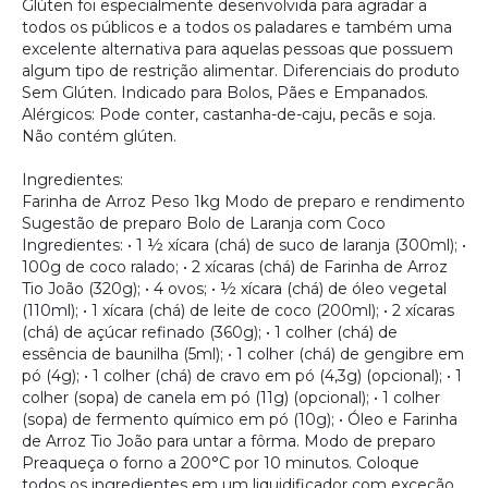
Glúten foi especialmente desenvolvida para agradar a
todos os públicos e a todos os paladares e também uma
excelente alternativa para aquelas pessoas que possuem
algum tipo de restrição alimentar. Diferenciais do produto
Sem Glúten. Indicado para Bolos, Pães e Empanados.
Alérgicos: Pode conter, castanha-de-caju, pecãs e soja.
Não contém glúten.
Ingredientes:
Farinha de Arroz Peso 1kg Modo de preparo e rendimento
Sugestão de preparo Bolo de Laranja com Coco
Ingredientes: • 1 ½ xícara (chá) de suco de laranja (300ml); •
100g de coco ralado; • 2 xícaras (chá) de Farinha de Arroz
Tio João (320g); • 4 ovos; • ½ xícara (chá) de óleo vegetal
(110ml); • 1 xícara (chá) de leite de coco (200ml); • 2 xícaras
(chá) de açúcar refinado (360g); • 1 colher (chá) de
essência de baunilha (5ml); • 1 colher (chá) de gengibre em
pó (4g); • 1 colher (chá) de cravo em pó (4,3g) (opcional); • 1
colher (sopa) de canela em pó (11g) (opcional); • 1 colher
(sopa) de fermento químico em pó (10g); • Óleo e Farinha
de Arroz Tio João para untar a fôrma. Modo de preparo
Preaqueça o forno a 200°C por 10 minutos. Coloque
todos os ingredientes em um liquidificador com exceção