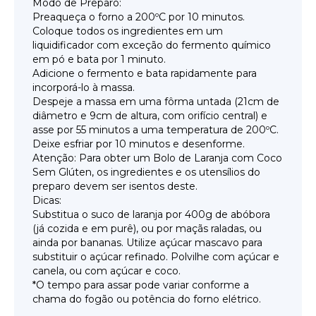
Modo de Preparo:
Preaqueça o forno a 200ºC por 10 minutos.
Coloque todos os ingredientes em um
liquidificador com exceção do fermento químico
em pó e bata por 1 minuto.
Adicione o fermento e bata rapidamente para
incorporá-lo à massa.
Despeje a massa em uma fôrma untada (21cm de
diâmetro e 9cm de altura, com orifício central) e
asse por 55 minutos a uma temperatura de 200ºC.
Deixe esfriar por 10 minutos e desenforme.
Atenção: Para obter um Bolo de Laranja com Coco
Sem Glúten, os ingredientes e os utensílios do
preparo devem ser isentos deste.
Dicas:
Substitua o suco de laranja por 400g de abóbora
(já cozida e em purê), ou por maçãs raladas, ou
ainda por bananas. Utilize açúcar mascavo para
substituir o açúcar refinado. Polvilhe com açúcar e
canela, ou com açúcar e coco.
*O tempo para assar pode variar conforme a
chama do fogão ou potência do forno elétrico.