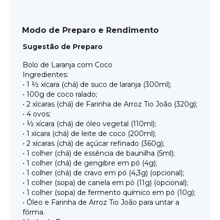
Modo de Preparo e Rendimento
Sugestão de Preparo
Bolo de Laranja com Coco
Ingredientes:
• 1 ½ xícara (chá) de suco de laranja (300ml);
• 100g de coco ralado;
• 2 xícaras (chá) de Farinha de Arroz Tio João (320g);
• 4 ovos;
• ½ xícara (chá) de óleo vegetal (110ml);
• 1 xícara (chá) de leite de coco (200ml);
• 2 xícaras (chá) de açúcar refinado (360g);
• 1 colher (chá) de essência de baunilha (5ml);
• 1 colher (chá) de gengibre em pó (4g);
• 1 colher (chá) de cravo em pó (4,3g) (opcional);
• 1 colher (sopa) de canela em pó (11g) (opcional);
• 1 colher (sopa) de fermento químico em pó (10g);
• Óleo e Farinha de Arroz Tio João para untar a
fôrma.