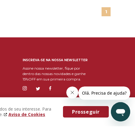
1
INSCREVA-SE NA NOSSA NEWSLETTER
Assine nossa newsletter, fique por
dentro das nossas novidades e ganhe
15%OFF em sua primeira compra.
dos de seu interesse. Para
Prosseguir
e.
Aviso de Cookies
Eu concordo com os
Termos & Condições e
política de privacidade