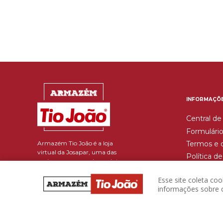
INFORMAÇÕ
Central de
Formulário
Armazém Tio João é a loja
Termos e 
virtual da Josapar, uma das
Política d
maiores empresas de produtos
Trocas e 
alimentícios do país e que
beneficia mais de 486 mil
Esse site coleta co
toneladas de grãos por ano.
informações sobre c
Reponha seus produtos com
facilidade e rapidez. Descontos
imperdíveis a um só clique,