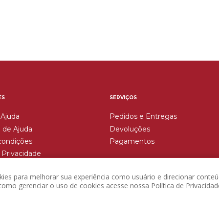
ES
SERVIÇOS
 Ajuda
Pedidos e Entregas
 de Ajuda
Devoluções
condições
Pagamentos
e Privacidade
Devoluções
okies para melhorar sua experiência como usuário e direcionar conteú
omo gerenciar o uso de cookies acesse nossa Política de Privacidad