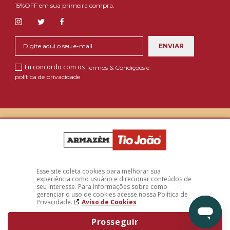
15%OFF em sua primeira compra.
Eu concordo com os
Termos & Condições e
política de privacidade
A loja Armazém Tio João é operada pela Afterclick CNPJ: 58.450.630/0001-48 -
Endereço: Av. Joaquim Lourenço de Lima - Extrema - MG, CEP: 37640-000- 2026
Copyright Armazém Tio João. Todos os direitos reservados.
Esse site coleta cookies para melhorar sua
experiência como usuário e direcionar conteúdos de
seu interesse. Para informações sobre como
gerenciar o uso de cookies acesse nossa Política de
Privacidade.
Aviso de Cookies
Prosseguir