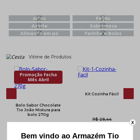
Arroz
Feijão
Azeite
Sobremesa
Alimento em pó
Farinha e Bolos
Vitrine de Produtos
Promoção Fecha
Mês Abril
Kit Cozinha Fácil
Bolo Sabor Chocolate
Tio João Mistura para
bolo 270g
R$ 28,44
X
R$ 25,60
R$ 7,48