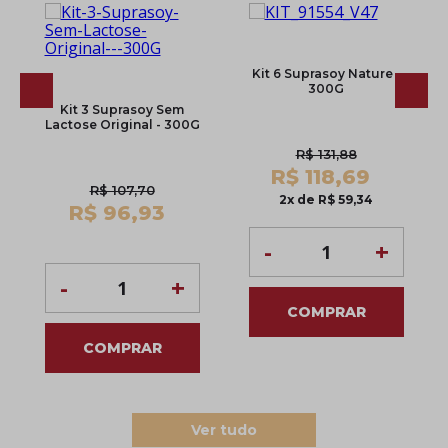
Kit 6 Suprasoy Nature -
300G
Kit 3 Suprasoy Sem
Lactose Original - 300G
R$ 131,88
R$ 118,69
R$ 107,70
2x de R$ 59,34
R$ 96,93
-
+
-
+
COMPRAR
COMPRAR
Ver tudo