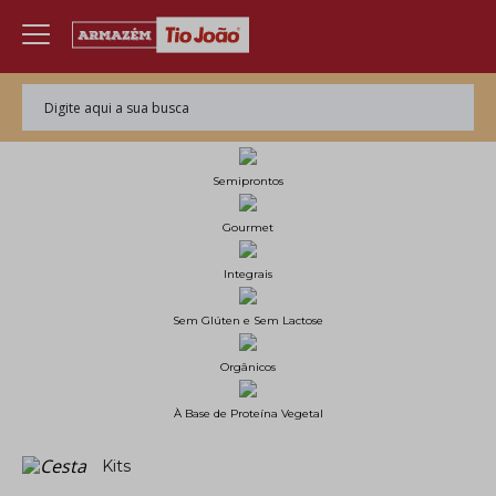
Semiprontos
Gourmet
Integrais
Sem Glúten e Sem Lactose
Orgânicos
À Base de Proteína Vegetal
Kits