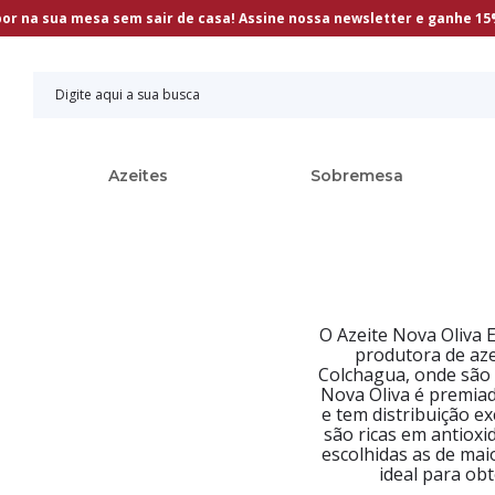
bor na sua mesa sem sair de casa! Assine nossa newsletter e ganhe 1
Azeites
Sobremesa
O Azeite Nova Oliva 
produtora de azei
Colchagua, onde são 
Nova Oliva é premia
e tem distribuição ex
são ricas em antioxi
escolhidas as de ma
ideal para ob