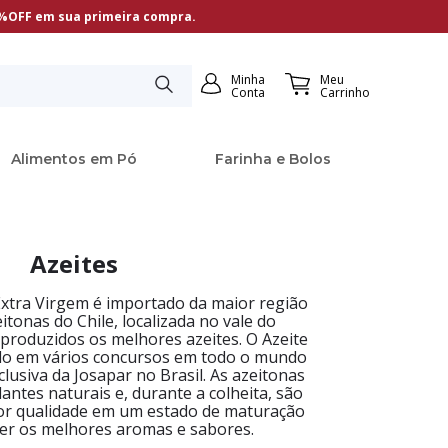
5%OFF em sua primeira compra.
Minha
Meu
Conta
Carrinho
Alimentos em Pó
Farinha e Bolos
Azeites
Extra Virgem é importado da maior região
tonas do Chile, localizada no vale do
produzidos os melhores azeites. O Azeite
do em vários concursos em todo o mundo
clusiva da Josapar no Brasil. As azeitonas
dantes naturais e, durante a colheita, são
ior qualidade em um estado de maturação
ter os melhores aromas e sabores.