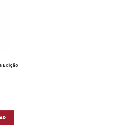
a Edição
AR