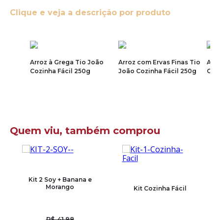
Clique e veja a descrição por produto
Arroz à Grega Tio João
Arroz com Ervas Finas Tio
Arr
Cozinha Fácil 250g
João Cozinha Fácil 250g
Coz
Quem viu, também comprou
Kit 2 Soy + Banana e
Morango
Kit Cozinha Fácil
R$ 41,98