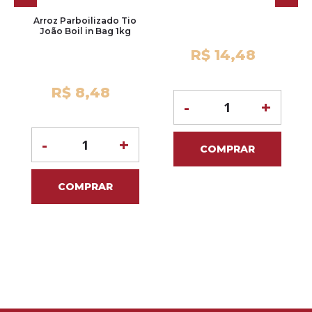
Arroz Parboilizado Tio
João Boil in Bag 1kg
R$ 14,48
R$ 8,48
-
+
-
+
COMPRAR
COMPRAR