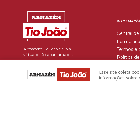
INFORMAÇÕ
Central de
Formulário
Armazém Tio João é a loja
Termos e 
virtual da Josapar, uma das
Política d
maiores empresas de produtos
Trocas e 
alimentícios do país e que
beneficia mais de 486 mil
Esse site coleta co
toneladas de grãos por ano.
informações sobre c
Reponha seus produtos com
facilidade e rapidez. Descontos
imperdíveis a um só clique,
aproveite
A loja Arma