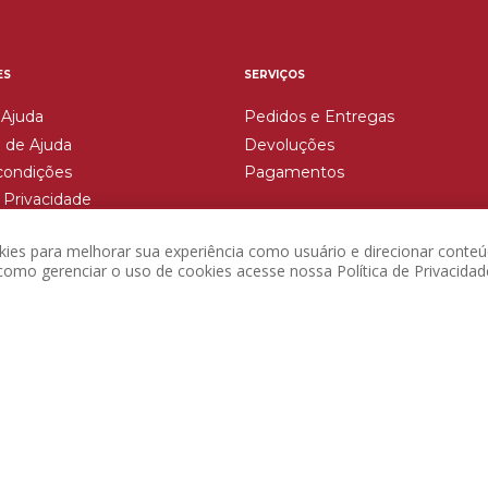
ES
SERVIÇOS
 Ajuda
Pedidos e Entregas
 de Ajuda
Devoluções
condições
Pagamentos
e Privacidade
Devoluções
okies para melhorar sua experiência como usuário e direcionar conteú
omo gerenciar o uso de cookies acesse nossa Política de Privacidad
zém Tio João é operada pela Afterclick CNPJ: 58.450.630/0001-48 - Endereço: Av. Joaquim Loure
2026 Copyright Armazém Tio João. Todos os direitos reservados.