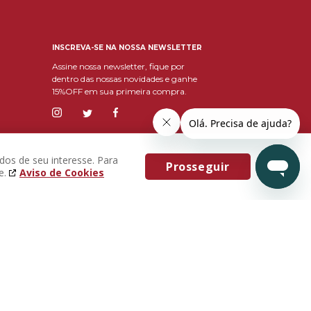
INSCREVA-SE NA NOSSA NEWSLETTER
Assine nossa newsletter, fique por
dentro das nossas novidades e ganhe
15%OFF em sua primeira compra.
dos de seu interesse. Para
Prosseguir
e.
Aviso de Cookies
Eu concordo com os
Termos & Condições e
política de privacidade
nço de Lima - Extrema - MG, CEP: 37640-000-