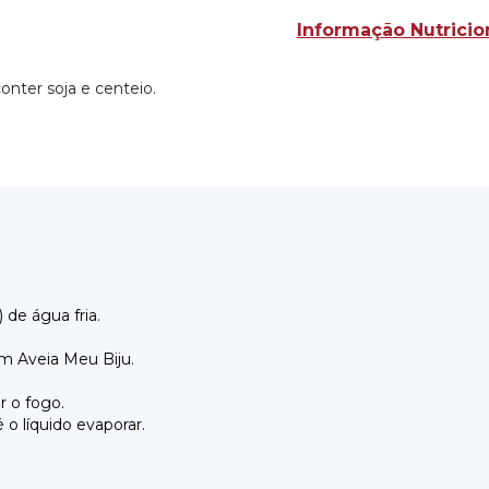
Informação Nutricio
conter soja e centeio.
de água fria.
om Aveia Meu Biju.
r o fogo.
o líquido evaporar.