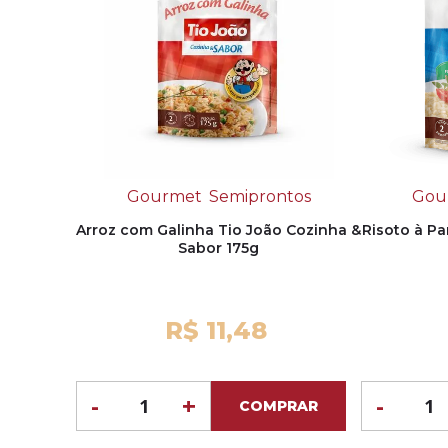
Gourmet
Semiprontos
Gou
Arroz com Galinha Tio João Cozinha &
Risoto à P
Sabor 175g
R$ 11,48
-
+
-
COMPRAR