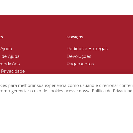
ES
SERVIÇOS
 Ajuda
Pedidos e Entregas
 de Ajuda
Devoluções
condições
Pagamentos
e Privacidade
Devoluções
okies para melhorar sua experiência como usuário e direcionar conteú
omo gerenciar o uso de cookies acesse nossa Política de Privacidad