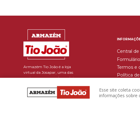
INFORMAÇÕ
Central de
Formulário
Armazém Tio João é a loja
Termos e 
virtual da Josapar, uma das
Política d
maiores empresas de produtos
Trocas e 
alimentícios do país e que
beneficia mais de 486 mil
Esse site coleta co
toneladas de grãos por ano.
informações sobre c
Reponha seus produtos com
facilidade e rapidez. Descontos
imperdíveis a um só clique,
aproveite