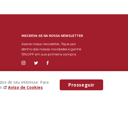
INSCREVA-SE NA NOSSA NEWSLETTER
Assine nossa newsletter, fique por
dentro das nossas novidades e ganhe
15%OFF em sua primeira compra.
dos de seu interesse. Para
Prosseguir
e.
Aviso de Cookies
Eu concordo com os
Termos & Condições e
política de privacidade