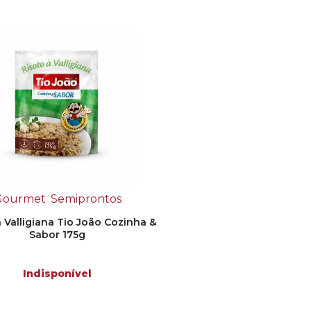
Gourmet
Semiprontos
à Valligiana Tio João Cozinha &
Sabor 175g
Indisponível