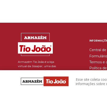
INFORMAÇÕ
Central de
Formulário
Armazém Tio João é a loja
Termos e 
virtual da Josapar, uma das
Política d
maiores empresas de produtos
Trocas e 
alimentícios do país e que
beneficia mais de 486 mil
Esse site coleta co
toneladas de grãos por ano.
informações sobre c
Reponha seus produtos com
facilidade e rapidez. Descontos
imperdíveis a um só clique,
aproveite