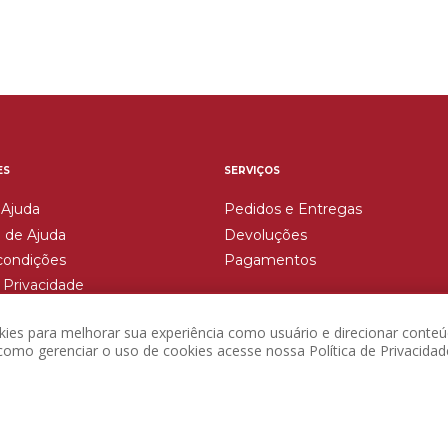
ES
SERVIÇOS
 Ajuda
Pedidos e Entregas
 de Ajuda
Devoluções
condições
Pagamentos
e Privacidade
Devoluções
okies para melhorar sua experiência como usuário e direcionar conteú
omo gerenciar o uso de cookies acesse nossa Política de Privacidad