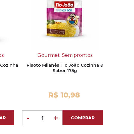
os
Gourmet
Semiprontos
 Cozinha
Risoto Milanês Tio João Cozinha &
Sabor 175g
R$ 10,98
-
+
AR
COMPRAR