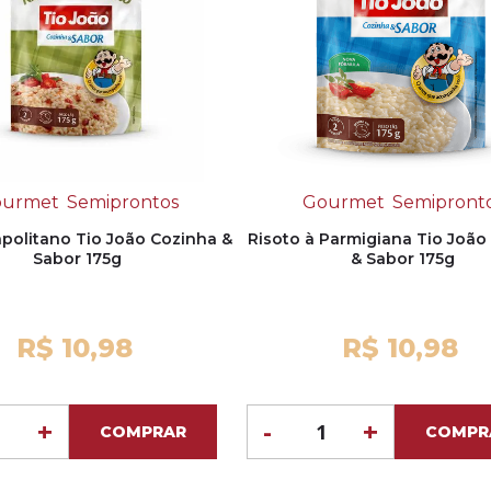
urmet
Semiprontos
Gourmet
Semipront
politano Tio João Cozinha &
Risoto à Parmigiana Tio João
Sabor 175g
& Sabor 175g
R$ 10,98
R$ 10,98
+
-
+
COMPRAR
COMPR