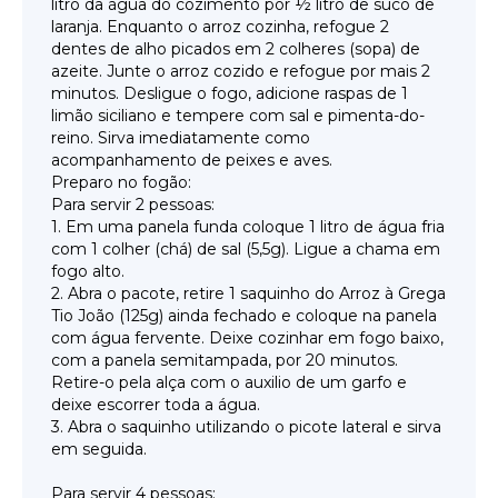
litro da água do cozimento por ½ litro de suco de
laranja. Enquanto o arroz cozinha, refogue 2
dentes de alho picados em 2 colheres (sopa) de
azeite. Junte o arroz cozido e refogue por mais 2
minutos. Desligue o fogo, adicione raspas de 1
limão siciliano e tempere com sal e pimenta-do-
reino. Sirva imediatamente como
acompanhamento de peixes e aves.
Preparo no fogão:
Para servir 2 pessoas:
1. Em uma panela funda coloque 1 litro de água fria
com 1 colher (chá) de sal (5,5g). Ligue a chama em
fogo alto.
2. Abra o pacote, retire 1 saquinho do Arroz à Grega
Tio João (125g) ainda fechado e coloque na panela
com água fervente. Deixe cozinhar em fogo baixo,
com a panela semitampada, por 20 minutos.
Retire-o pela alça com o auxilio de um garfo e
deixe escorrer toda a água.
3. Abra o saquinho utilizando o picote lateral e sirva
em seguida.
Para servir 4 pessoas: