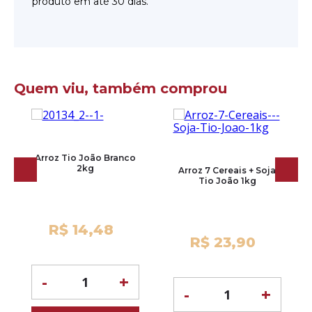
produto em até 30 dias.
Quem viu, também comprou
Arroz Tio João Branco
2kg
Arroz 7 Cereais + Soja
Tio João 1kg
R$ 14,48
R$ 23,90
-
+
-
+