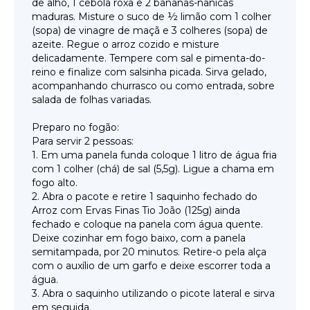
de alho, 1 cebola roxa e 2 bananas-nanicas
maduras. Misture o suco de ½ limão com 1 colher
(sopa) de vinagre de maçã e 3 colheres (sopa) de
azeite. Regue o arroz cozido e misture
delicadamente. Tempere com sal e pimenta-do-
reino e finalize com salsinha picada. Sirva gelado,
acompanhando churrasco ou como entrada, sobre
salada de folhas variadas.
Preparo no fogão:
Para servir 2 pessoas:
1. Em uma panela funda coloque 1 litro de água fria
com 1 colher (chá) de sal (5,5g). Ligue a chama em
fogo alto.
2. Abra o pacote e retire 1 saquinho fechado do
Arroz com Ervas Finas Tio João (125g) ainda
fechado e coloque na panela com água quente.
Deixe cozinhar em fogo baixo, com a panela
semitampada, por 20 minutos. Retire-o pela alça
com o auxílio de um garfo e deixe escorrer toda a
água.
3. Abra o saquinho utilizando o picote lateral e sirva
em seguida.