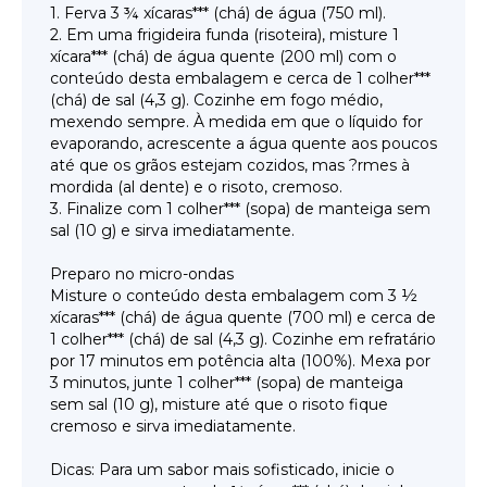
1. Ferva 3 ¾ xícaras*** (chá) de água (750 ml).
2. Em uma frigideira funda (risoteira), misture 1
xícara*** (chá) de água quente (200 ml) com o
conteúdo desta embalagem e cerca de 1 colher***
(chá) de sal (4,3 g). Cozinhe em fogo médio,
mexendo sempre. À medida em que o líquido for
evaporando, acrescente a água quente aos poucos
até que os grãos estejam cozidos, mas ?rmes à
mordida (al dente) e o risoto, cremoso.
3. Finalize com 1 colher*** (sopa) de manteiga sem
sal (10 g) e sirva imediatamente.
Preparo no micro-ondas
Misture o conteúdo desta embalagem com 3 ½
xícaras*** (chá) de água quente (700 ml) e cerca de
1 colher*** (chá) de sal (4,3 g). Cozinhe em refratário
por 17 minutos em potência alta (100%). Mexa por
3 minutos, junte 1 colher*** (sopa) de manteiga
sem sal (10 g), misture até que o risoto fique
cremoso e sirva imediatamente.
Dicas: Para um sabor mais sofisticado, inicie o