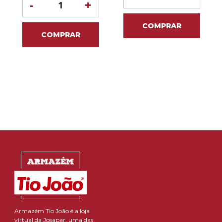
-
+
COMPRAR
COMPRAR
Armazém Tio João é a loja
virtual da Josapar, uma das